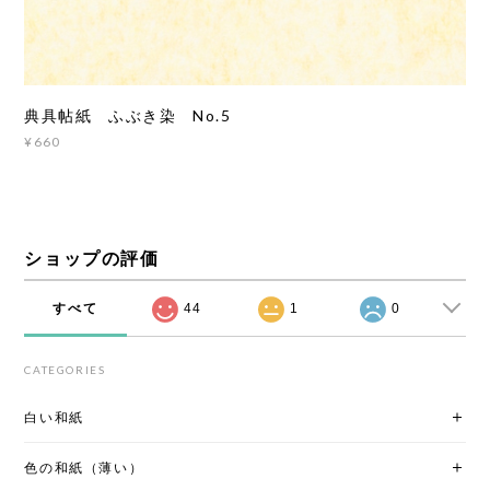
典具帖紙 ふぶき染 No.5
¥660
ショップの評価
すべて
44
1
0
CATEGORIES
白い和紙
色の和紙（薄い）