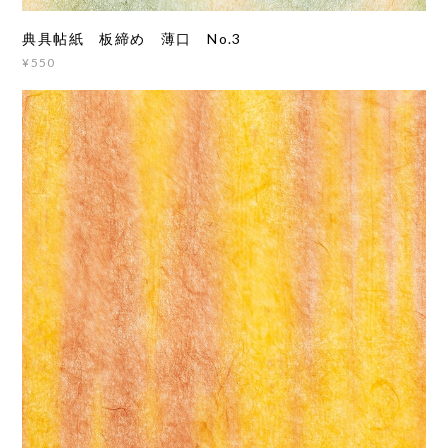
典具帖紙 板締め 薄口 No.3
¥550