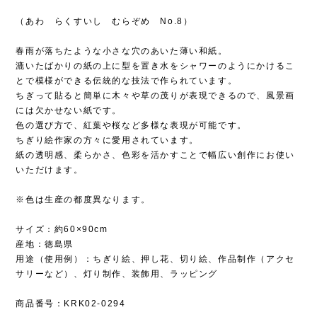
（あわ らくすいし むらぞめ No.8）
春雨が落ちたような小さな穴のあいた薄い和紙。
漉いたばかりの紙の上に型を置き水をシャワーのようにかけるこ
とで模様ができる伝統的な技法で作られています。
ちぎって貼ると簡単に木々や草の茂りが表現できるので、風景画
には欠かせない紙です。
色の選び方で、紅葉や桜など多様な表現が可能です。
ちぎり絵作家の方々に愛用されています。
紙の透明感、柔らかさ、色彩を活かすことで幅広い創作にお使い
いただけます。
※色は生産の都度異なります。
サイズ：約60×90cm
産地：徳島県
用途（使用例）：ちぎり絵、押し花、切り絵、作品制作（アクセ
サリーなど）、灯り制作、装飾用、ラッピング
商品番号：KRK02-0294