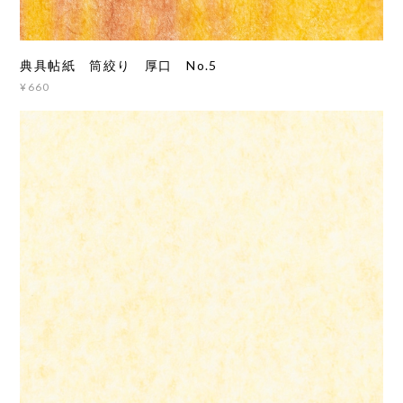
典具帖紙 筒絞り 厚口 No.5
¥660