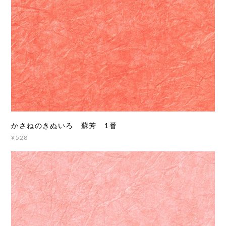
かさねのきぬいろ 蘇芳 1番
¥528