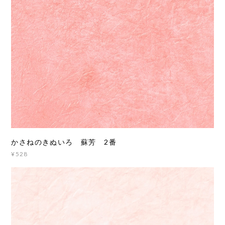
かさねのきぬいろ 蘇芳 2番
¥528