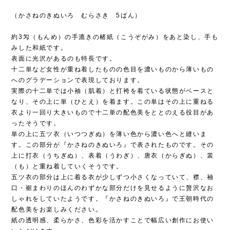
（かさねのきぬいろ むらさき 5ばん）
約3匁（もんめ）の手漉きの楮紙（こうぞがみ）をあと染し、手も
みした和紙です。
表面に光沢があるのも特長です。
十二単など女性が重ね着したものの色目を濃いものから薄いもの
へのグラデーションで表現しております。
実際の十二単では小袖（肌着）と打袴を着ている状態がベースと
なり、その上に単（ひとえ）を着ます。この単はその上に重ねる
衣より一回り大きいもので十二単の配色美をととのえる役目があ
ったそうです。
単の上に五ツ衣（いつつぎぬ）を薄い色から濃い色へと縫いま
す。この部分が『かさねのきぬいろ』で表されたものです。その
上に打衣（うちぎぬ）、表着（うわぎ）、唐衣（からぎぬ）、裳
（も）と重ね着していくそうです。
五ツ衣の部分は上に着る衣が少しずつ小さくなっていて、襟、袖
口・裾まわりのほんのわずかな部分だけを見せるように贅沢なお
しゃれをしていたようです。『かさねのきぬいろ』で王朝時代の
配色美をお楽しみください。
紙の透明感、柔らかさ、色彩を活かすことで幅広い創作にお使い