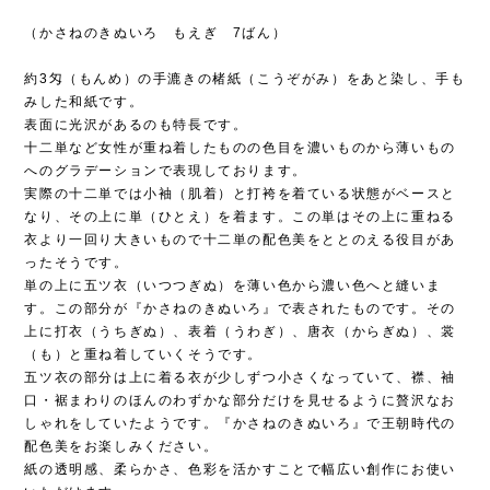
（かさねのきぬいろ もえぎ 7ばん）
約3匁（もんめ）の手漉きの楮紙（こうぞがみ）をあと染し、手も
みした和紙です。
表面に光沢があるのも特長です。
十二単など女性が重ね着したものの色目を濃いものから薄いもの
へのグラデーションで表現しております。
実際の十二単では小袖（肌着）と打袴を着ている状態がベースと
なり、その上に単（ひとえ）を着ます。この単はその上に重ねる
衣より一回り大きいもので十二単の配色美をととのえる役目があ
ったそうです。
単の上に五ツ衣（いつつぎぬ）を薄い色から濃い色へと縫いま
す。この部分が『かさねのきぬいろ』で表されたものです。その
上に打衣（うちぎぬ）、表着（うわぎ）、唐衣（からぎぬ）、裳
（も）と重ね着していくそうです。
五ツ衣の部分は上に着る衣が少しずつ小さくなっていて、襟、袖
口・裾まわりのほんのわずかな部分だけを見せるように贅沢なお
しゃれをしていたようです。『かさねのきぬいろ』で王朝時代の
配色美をお楽しみください。
紙の透明感、柔らかさ、色彩を活かすことで幅広い創作にお使い