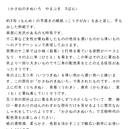
（かさねのきぬいろ やまぶき 3ばん）
約3匁（もんめ）の手漉きの楮紙（こうぞがみ）をあと染し、手も
みした和紙です。
表面に光沢があるのも特長です。
十二単など女性が重ね着したものの色目を濃いものから薄いもの
へのグラデーションで表現しております。
実際の十二単では小袖（肌着）と打袴を着ている状態がベースと
なり、その上に単（ひとえ）を着ます。この単はその上に重ねる
衣より一回り大きいもので十二単の配色美をととのえる役目があ
ったそうです。
単の上に五ツ衣（いつつぎぬ）を薄い色から濃い色へと縫いま
す。この部分が『かさねのきぬいろ』で表されたものです。その
上に打衣（うちぎぬ）、表着（うわぎ）、唐衣（からぎぬ）、裳
（も）と重ね着していくそうです。
五ツ衣の部分は上に着る衣が少しずつ小さくなっていて、襟、袖
口・裾まわりのほんのわずかな部分だけを見せるように贅沢なお
しゃれをしていたようです。『かさねのきぬいろ』で王朝時代の
配色美をお楽しみください。
紙の透明感、柔らかさ、色彩を活かすことで幅広い創作にお使い