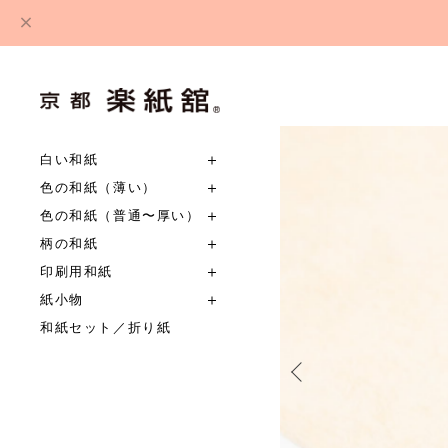
白い和紙
色の和紙（薄い）
色の和紙（普通〜厚い）
柄の和紙
印刷用和紙
紙小物
和紙セット／折り紙