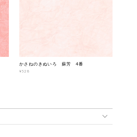
かさねのきぬいろ 蘇芳 4番
¥528