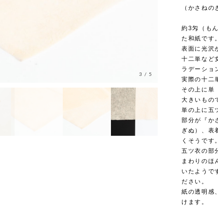
（かさねの
約3匁（も
た和紙です
表面に光沢
十二単など
ラデーショ
3
/
5
実際の十二
その上に単
大きいもの
単の上に五
部分が『か
ぎぬ）、表
くそうです
五ツ衣の部
まわりのほ
いたようで
ださい。
紙の透明感
けます。