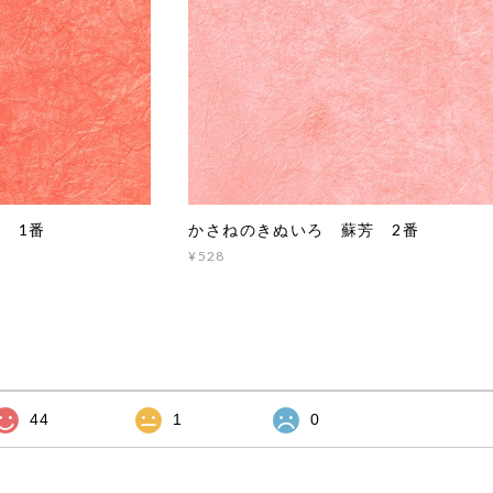
 1番
かさねのきぬいろ 蘇芳 2番
¥528
44
1
0