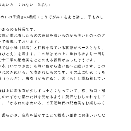
きぬいろ くれない 5ばん）
んめ）の手漉きの楮紙（こうぞがみ）をあと染し、手もみし
。
があるのも特長です。
女性が重ね着したものの色目を濃いものから薄いものへのグ
ンで表現しております。
単では小袖（肌着）と打袴を着ている状態がベースとなり、
（ひとえ）を着ます。この単はその上に重ねる衣より一回り
で十二単の配色美をととのえる役目があったそうです。
ツ衣（いつつぎぬ）を薄い色から濃い色へと縫います。この
さねのきぬいろ』で表されたものです。その上に打衣（うち
着（うわぎ）、唐衣（からぎぬ）、裳（も）と重ね着してい
。
分は上に着る衣が少しずつ小さくなっていて、襟、袖口・裾
んのわずかな部分だけを見せるように贅沢なおしゃれをして
す。『かさねのきぬいろ』で王朝時代の配色美をお楽しみく
、柔らかさ、色彩を活かすことで幅広い創作にお使いいただ