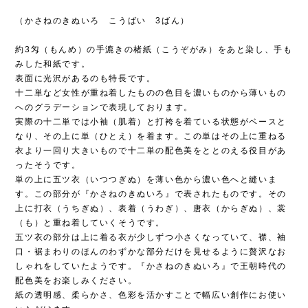
（かさねのきぬいろ こうばい 3ばん）
約3匁（もんめ）の手漉きの楮紙（こうぞがみ）をあと染し、手も
みした和紙です。
表面に光沢があるのも特長です。
十二単など女性が重ね着したものの色目を濃いものから薄いもの
へのグラデーションで表現しております。
実際の十二単では小袖（肌着）と打袴を着ている状態がベースと
なり、その上に単（ひとえ）を着ます。この単はその上に重ねる
衣より一回り大きいもので十二単の配色美をととのえる役目があ
ったそうです。
単の上に五ツ衣（いつつぎぬ）を薄い色から濃い色へと縫いま
す。この部分が『かさねのきぬいろ』で表されたものです。その
上に打衣（うちぎぬ）、表着（うわぎ）、唐衣（からぎぬ）、裳
（も）と重ね着していくそうです。
五ツ衣の部分は上に着る衣が少しずつ小さくなっていて、襟、袖
口・裾まわりのほんのわずかな部分だけを見せるように贅沢なお
しゃれをしていたようです。『かさねのきぬいろ』で王朝時代の
配色美をお楽しみください。
紙の透明感、柔らかさ、色彩を活かすことで幅広い創作にお使い