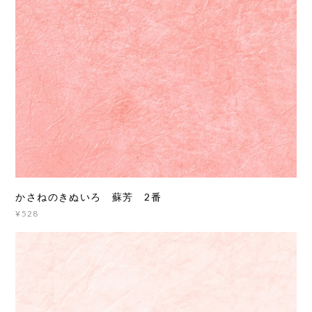
かさねのきぬいろ 蘇芳 2番
¥528