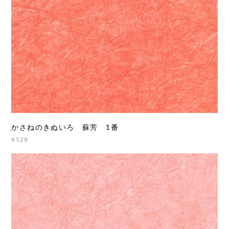
かさねのきぬいろ 蘇芳 1番
¥528