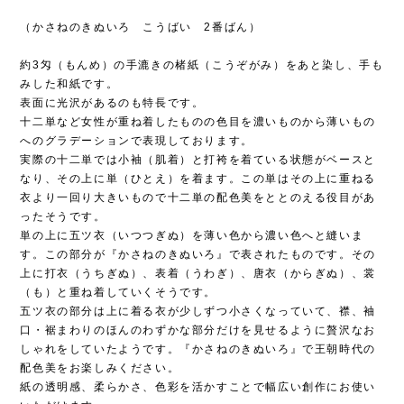
（かさねのきぬいろ こうばい 2番ばん）
約3匁（もんめ）の手漉きの楮紙（こうぞがみ）をあと染し、手も
みした和紙です。
表面に光沢があるのも特長です。
十二単など女性が重ね着したものの色目を濃いものから薄いもの
へのグラデーションで表現しております。
実際の十二単では小袖（肌着）と打袴を着ている状態がベースと
なり、その上に単（ひとえ）を着ます。この単はその上に重ねる
衣より一回り大きいもので十二単の配色美をととのえる役目があ
ったそうです。
単の上に五ツ衣（いつつぎぬ）を薄い色から濃い色へと縫いま
す。この部分が『かさねのきぬいろ』で表されたものです。その
上に打衣（うちぎぬ）、表着（うわぎ）、唐衣（からぎぬ）、裳
（も）と重ね着していくそうです。
五ツ衣の部分は上に着る衣が少しずつ小さくなっていて、襟、袖
口・裾まわりのほんのわずかな部分だけを見せるように贅沢なお
しゃれをしていたようです。『かさねのきぬいろ』で王朝時代の
配色美をお楽しみください。
紙の透明感、柔らかさ、色彩を活かすことで幅広い創作にお使い