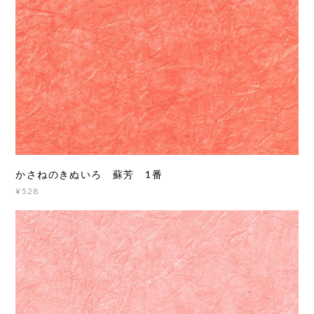
かさねのきぬいろ 蘇芳 1番
¥528