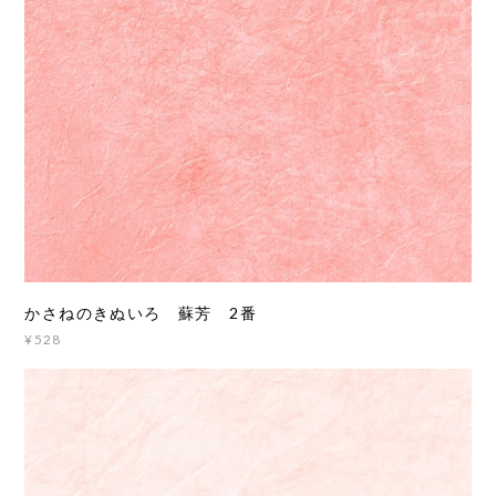
かさねのきぬいろ 蘇芳 2番
¥528