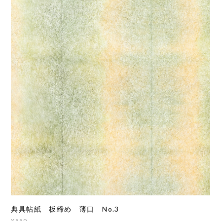
典具帖紙 板締め 薄口 No.3
¥550