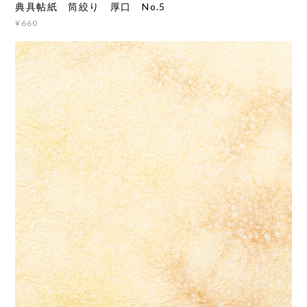
典具帖紙 筒絞り 厚口 No.5
¥660