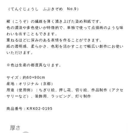
（てんぐじょうし ふぶきぞめ No.9）
楮（こうぞ）の繊維を薄く漉き上げた染め和紙です。
色の濃淡や多色使いが特徴的で、単独で使って点描画のような味
わいを出すこともできます。
重ねるほどに深みのある表情を作ることができます。
紙の透明感、柔らかさ、色彩を活かすことで幅広い創作にお使い
いただけます。
※色は生産の都度異なります。
サイズ：約60×90cm
産地：オリジナル（京都）
用途（使用例）：ちぎり絵、押し花、切り絵、作品制作（アクセ
サリーなど）、装飾用、ラッピング、灯り制作
商品番号：KRK02-0195