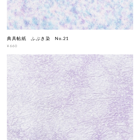
典具帖紙 ふぶき染 No.21
¥660