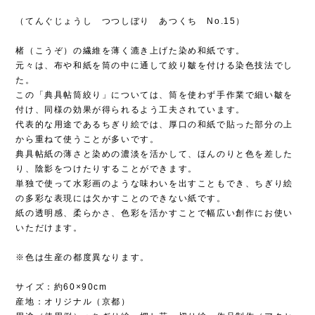
（てんぐじょうし つつしぼり あつくち No.15）
楮（こうぞ）の繊維を薄く漉き上げた染め和紙です。
元々は、布や和紙を筒の中に通して絞り皺を付ける染色技法でし
た。
この「典具帖筒絞り」については、筒を使わず手作業で細い皺を
付け、同様の効果が得られるよう工夫されています。
代表的な用途であるちぎり絵では、厚口の和紙で貼った部分の上
から重ねて使うことが多いです。
典具帖紙の薄さと染めの濃淡を活かして、ほんのりと色を差した
り、陰影をつけたりすることができます。
単独で使って水彩画のような味わいを出すこともでき、ちぎり絵
の多彩な表現には欠かすことのできない紙です。
紙の透明感、柔らかさ、色彩を活かすことで幅広い創作にお使い
いただけます。
※色は生産の都度異なります。
サイズ：約60×90cm
産地：オリジナル（京都）