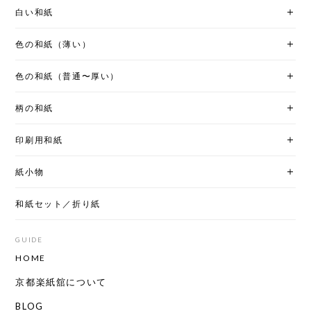
白い和紙
色の和紙（薄い）
色の和紙（普通〜厚い）
柄の和紙
印刷用和紙
紙小物
和紙セット／折り紙
GUIDE
HOME
京都楽紙舘について
BLOG