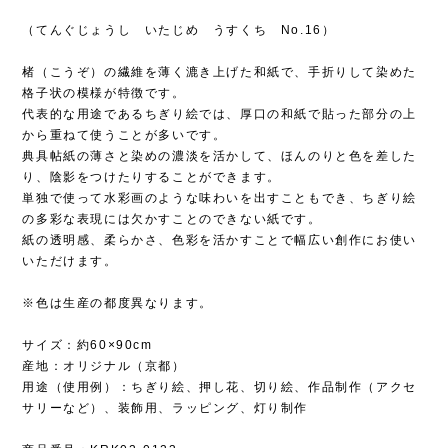
（てんぐじょうし いたじめ うすくち No.16）
楮（こうぞ）の繊維を薄く漉き上げた和紙で、手折りして染めた
格子状の模様が特徴です。
代表的な用途であるちぎり絵では、厚口の和紙で貼った部分の上
から重ねて使うことが多いです。
典具帖紙の薄さと染めの濃淡を活かして、ほんのりと色を差した
り、陰影をつけたりすることができます。
単独で使って水彩画のような味わいを出すこともでき、ちぎり絵
の多彩な表現には欠かすことのできない紙です。
紙の透明感、柔らかさ、色彩を活かすことで幅広い創作にお使い
いただけます。
※色は生産の都度異なります。
サイズ：約60×90cm
産地：オリジナル（京都）
用途（使用例）：ちぎり絵、押し花、切り絵、作品制作（アクセ
サリーなど）、装飾用、ラッピング、灯り制作