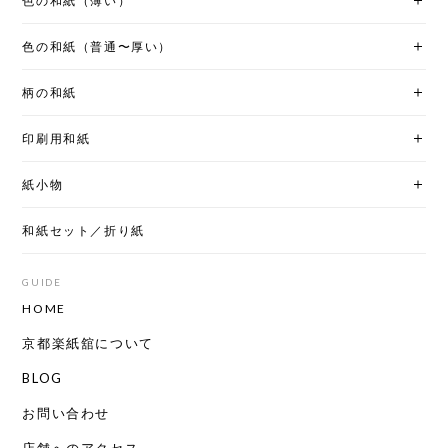
色の和紙（薄い）
色の和紙（普通〜厚い）
柄の和紙
印刷用和紙
紙小物
和紙セット／折り紙
GUIDE
HOME
京都楽紙舘について
BLOG
お問い合わせ