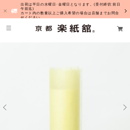
出荷は平日の水曜日･金曜日となります。(受付締切:前日
午前迄)
カート内の数量以上ご購入希望の場合は店舗までお問合
せください。