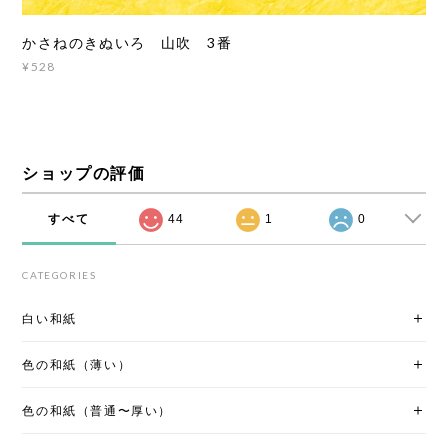
かさねのきぬいろ 山吹 3番
¥528
ショップの評価
すべて
44
1
0
CATEGORIES
白い和紙
色の和紙（薄い）
色の和紙（普通〜厚い）