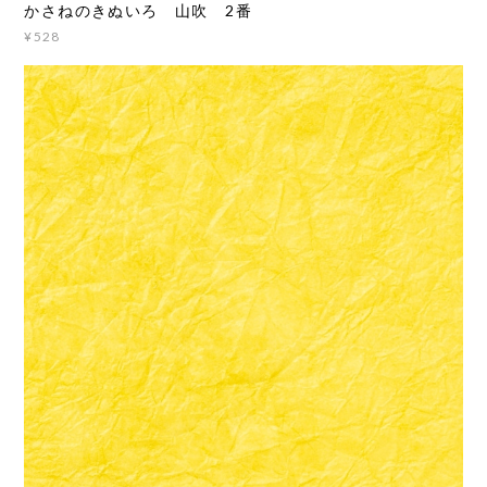
かさねのきぬいろ 山吹 2番
¥528