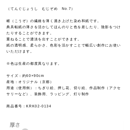
（てんぐじょうし むじぞめ No.7）
楮（こうぞ）の繊維を薄く漉き上げた染め和紙です。
典具帖紙の薄さを活かしてほんのりと色を差したり、陰影をつけ
たりすることができます。
重ねることで濃淡を出すことができます。
紙の透明感、柔らかさ、色彩を活かすことで幅広い創作にお使い
いただけます。
※色は生産の都度異なります。
サイズ：約60×90cm
産地：オリジナル（京都）
用途（使用例）：ちぎり絵、押し花、切り絵、作品制作（アクセ
サリーなど）、装飾用、ラッピング、灯り制作
商品番号：KRK02-0134