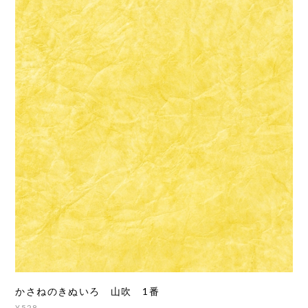
かさねのきぬいろ 山吹 1番
¥528