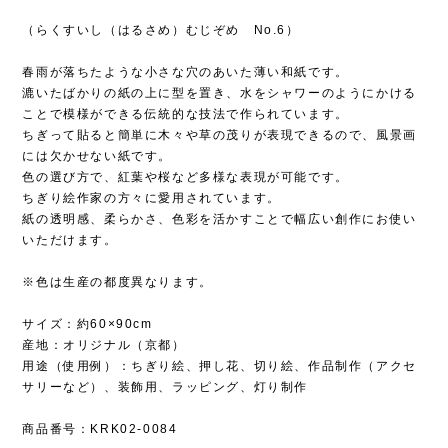
（らくすいし（はるさめ）むじぞめ No.6）
春雨が落ちたような小さな穴のあいた薄い和紙です。
漉いたばかりの紙の上に型を置き、水をシャワーのようにかける
ことで模様ができる伝統的な技法で作られています。
ちぎって貼ると簡単に木々や草の茂りが表現できるので、風景画
には欠かせない紙です。
色の選び方で、紅葉や桜など多様な表現が可能です。
ちぎり絵作家の方々に愛用されています。
紙の透明感、柔らかさ、色彩を活かすことで幅広い創作にお使い
いただけます。
※色は生産の都度異なります。
サイズ：約60×90cm
産地：オリジナル（京都）
用途（使用例）：ちぎり絵、押し花、切り絵、作品制作（アクセ
サリーなど）、装飾用、ラッピング、灯り制作
商品番号：KRK02-0084