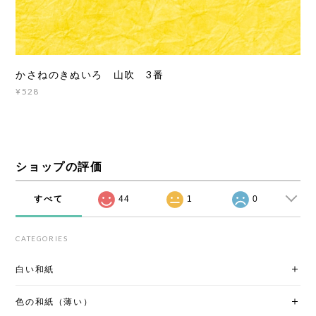
かさねのきぬいろ 山吹 3番
¥528
ショップの評価
すべて
44
1
0
CATEGORIES
白い和紙
色の和紙（薄い）