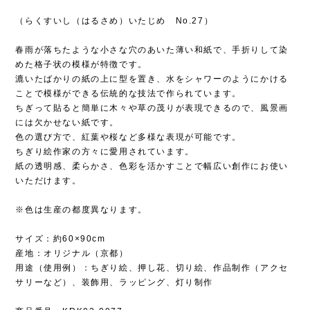
（らくすいし（はるさめ）いたじめ No.27）
春雨が落ちたような小さな穴のあいた薄い和紙で、手折りして染
めた格子状の模様が特徴です。
漉いたばかりの紙の上に型を置き、水をシャワーのようにかける
ことで模様ができる伝統的な技法で作られています。
ちぎって貼ると簡単に木々や草の茂りが表現できるので、風景画
には欠かせない紙です。
色の選び方で、紅葉や桜など多様な表現が可能です。
ちぎり絵作家の方々に愛用されています。
紙の透明感、柔らかさ、色彩を活かすことで幅広い創作にお使い
いただけます。
※色は生産の都度異なります。
サイズ：約60×90cm
産地：オリジナル（京都）
用途（使用例）：ちぎり絵、押し花、切り絵、作品制作（アクセ
サリーなど）、装飾用、ラッピング、灯り制作