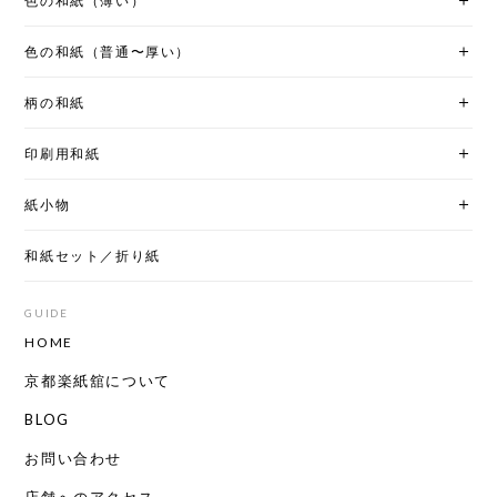
色の和紙（薄い）
色の和紙（普通〜厚い）
柄の和紙
印刷用和紙
紙小物
和紙セット／折り紙
GUIDE
HOME
京都楽紙舘について
BLOG
お問い合わせ