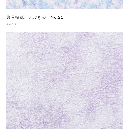
典具帖紙 ふぶき染 No.21
¥660