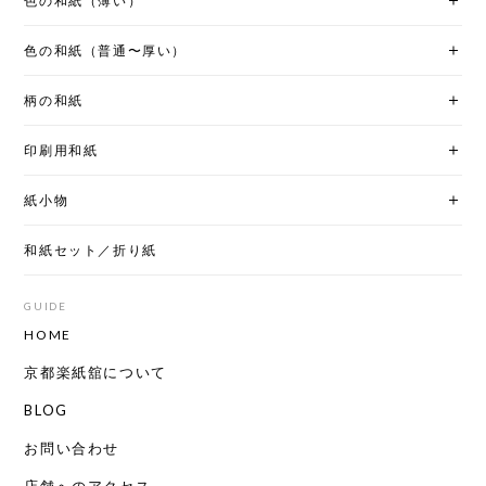
色の和紙（薄い）
色の和紙（普通〜厚い）
柄の和紙
印刷用和紙
紙小物
和紙セット／折り紙
GUIDE
HOME
京都楽紙舘について
BLOG
お問い合わせ