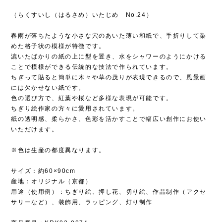
（らくすいし（はるさめ）いたじめ No.24）
春雨が落ちたような小さな穴のあいた薄い和紙で、手折りして染
めた格子状の模様が特徴です。
漉いたばかりの紙の上に型を置き、水をシャワーのようにかける
ことで模様ができる伝統的な技法で作られています。
ちぎって貼ると簡単に木々や草の茂りが表現できるので、風景画
には欠かせない紙です。
色の選び方で、紅葉や桜など多様な表現が可能です。
ちぎり絵作家の方々に愛用されています。
紙の透明感、柔らかさ、色彩を活かすことで幅広い創作にお使い
いただけます。
※色は生産の都度異なります。
サイズ：約60×90cm
産地：オリジナル（京都）
用途（使用例）：ちぎり絵、押し花、切り絵、作品制作（アクセ
サリーなど）、装飾用、ラッピング、灯り制作