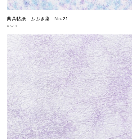
典具帖紙 ふぶき染 No.21
¥660