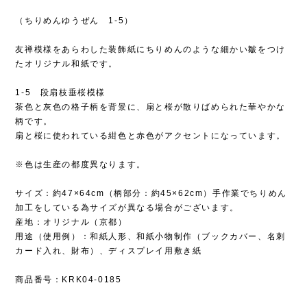
（ちりめんゆうぜん 1-5）
友禅模様をあらわした装飾紙にちりめんのような細かい皺をつけ
たオリジナル和紙です。
1-5 段扇枝垂桜模様
茶色と灰色の格子柄を背景に、扇と桜が散りばめられた華やかな
柄です。
扇と桜に使われている紺色と赤色がアクセントになっています。
※色は生産の都度異なります。
サイズ：約47×64cm（柄部分：約45×62cm）手作業でちりめん
加工をしている為サイズが異なる場合がございます。
産地：オリジナル（京都）
用途（使用例）：和紙人形、和紙小物制作（ブックカバー、名刺
カード入れ、財布）、ディスプレイ用敷き紙
商品番号：KRK04-0185