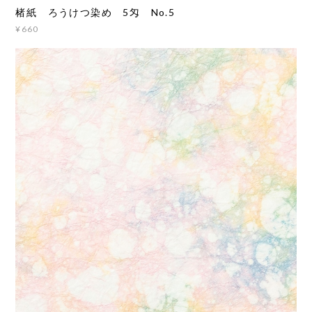
楮紙 ろうけつ染め 5匁 No.5
¥660