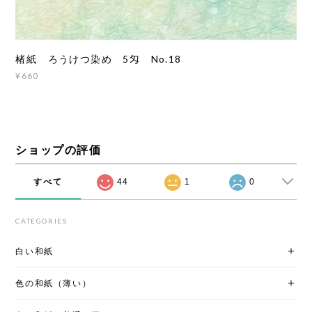
楮紙 ろうけつ染め 5匁 No.18
¥660
ショップの評価
すべて
44
1
0
CATEGORIES
白い和紙
色の和紙（薄い）