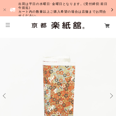
出荷は平日の水曜日･金曜日となります。(受付締切:前日
午前迄)
カート内の数量以上ご購入希望の場合は店舗までお問合
せください。