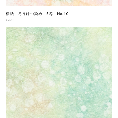
楮紙 ろうけつ染め 5匁 No.10
¥660