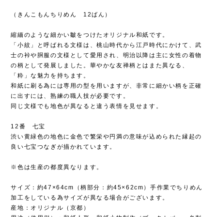
（きんこもんちりめん 12ばん）
縮緬のような細かい皺をつけたオリジナル和紙です。
「小紋」と呼ばれる文様は、桃山時代から江戸時代にかけて、武
士の裃や胴服の文様として愛用され、明治以降は主に女性の着物
の柄として発展しました。華やかな友禅柄とはまた異なる、
「粋」な魅力を持ちます。
和紙に刷る為には専用の型を用いますが、非常に細かい柄を正確
に出すには、熟練の職人技が必要です。
同じ文様でも地色が異なると違う表情を見せます。
12番 七宝
渋い黄緑色の地色に金色で繁栄や円満の意味が込められた縁起の
良い七宝つなぎが描かれています。
※色は生産の都度異なります。
サイズ：約47×64cm（柄部分：約45×62cm）手作業でちりめん
加工をしている為サイズが異なる場合がございます。
産地：オリジナル（京都）