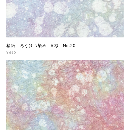
楮紙 ろうけつ染め 5匁 No.20
¥660