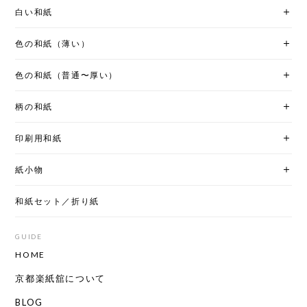
白い和紙
色の和紙（薄い）
色の和紙（普通〜厚い）
柄の和紙
印刷用和紙
紙小物
和紙セット／折り紙
GUIDE
HOME
京都楽紙舘について
BLOG