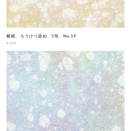
楮紙 ろうけつ染め 5匁 No.19
¥660