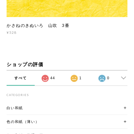
かさねのきぬいろ 山吹 3番
¥528
ショップの評価
すべて
44
1
0
CATEGORIES
白い和紙
色の和紙（薄い）