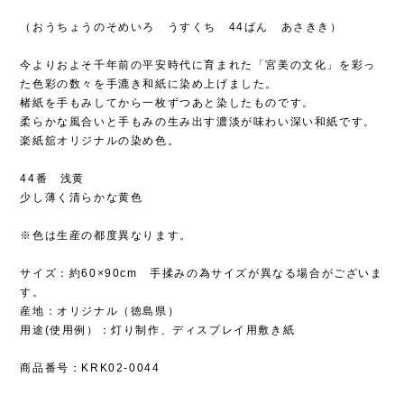
（おうちょうのそめいろ うすくち 44ばん あさきき）
今よりおよそ千年前の平安時代に育まれた「宮美の文化」を彩っ
た色彩の数々を手漉き和紙に染め上げました。
楮紙を手もみしてから一枚ずつあと染したものです。
柔らかな風合いと手もみの生み出す濃淡が味わい深い和紙です。
楽紙舘オリジナルの染め色。
44番 浅黄
少し薄く清らかな黄色
※色は生産の都度異なります。
サイズ：約60×90cm 手揉みの為サイズが異なる場合がございま
す。
産地：オリジナル（徳島県）
用途(使用例）：灯り制作、ディスプレイ用敷き紙
商品番号：KRK02-0044