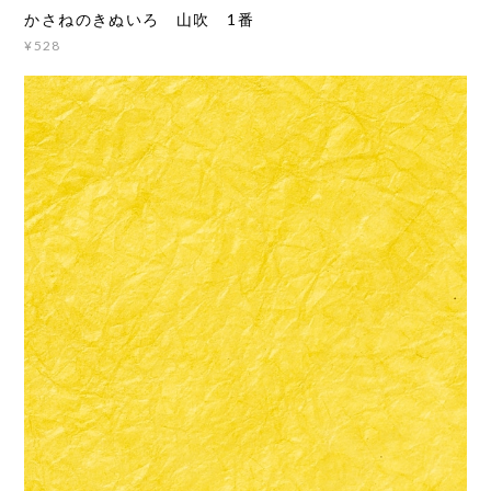
かさねのきぬいろ 山吹 1番
¥528