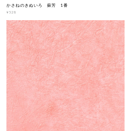
かさねのきぬいろ 蘇芳 1番
¥528