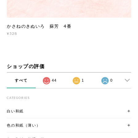
かさねのきぬいろ 蘇芳 4番
¥528
ショップの評価
すべて
44
1
0
CATEGORIES
白い和紙
色の和紙（薄い）