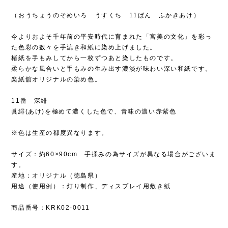
（おうちょうのそめいろ うすくち 11ばん ふかきあけ）
今よりおよそ千年前の平安時代に育まれた「宮美の文化」を彩っ
た色彩の数々を手漉き和紙に染め上げました。
楮紙を手もみしてから一枚ずつあと染したものです。
柔らかな風合いと手もみの生み出す濃淡が味わい深い和紙です。
楽紙舘オリジナルの染め色。
11番 深緋
眞緋(あけ)を極めて濃くした色で、青味の濃い赤紫色
※色は生産の都度異なります。
サイズ：約60×90cm 手揉みの為サイズが異なる場合がございま
す。
産地：オリジナル（徳島県）
用途（使用例）：灯り制作、ディスプレイ用敷き紙
商品番号：KRK02-0011