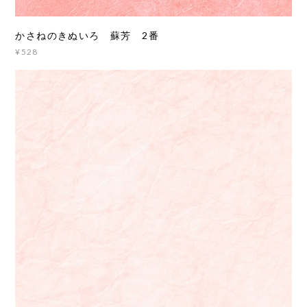
かさねのきぬいろ 蘇芳 2番
¥528