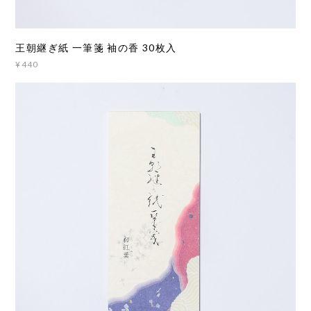
王朝継ぎ紙 一筆箋 袖の香 30枚入
¥440