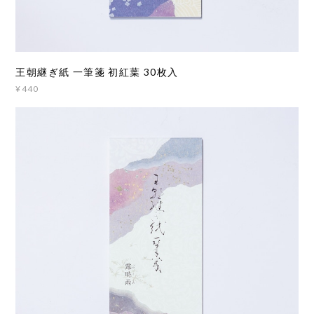
王朝継ぎ紙 一筆箋 初紅葉 30枚入
¥440