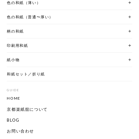
色の和紙（薄い）
色の和紙（普通〜厚い）
柄の和紙
印刷用和紙
紙小物
和紙セット／折り紙
GUIDE
HOME
京都楽紙舘について
BLOG
お問い合わせ