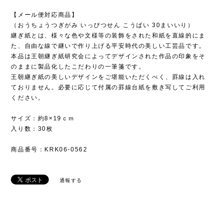
【メール便対応商品】
（おうちょうつぎがみ いっぴつせん こうばい 30まいいり）
継ぎ紙とは、様々な色や文様等の装飾をされた和紙を直線的にま
た、自由な線で継いで作り上げる平安時代の美しい工芸品です。
本品は王朝継ぎ紙研究会によってデザインされた作品の印象をそ
のままに製品化したこだわりの一筆箋です。
王朝継ぎ紙の美しいデザインをご堪能いただくべく、罫線は入れ
ておりません。必要に応じて付属の罫線台紙を敷き写してご利用
ください。
サイズ：約8×19ｃｍ
入り数：30枚
商品番号：KRK06-0562
通報する