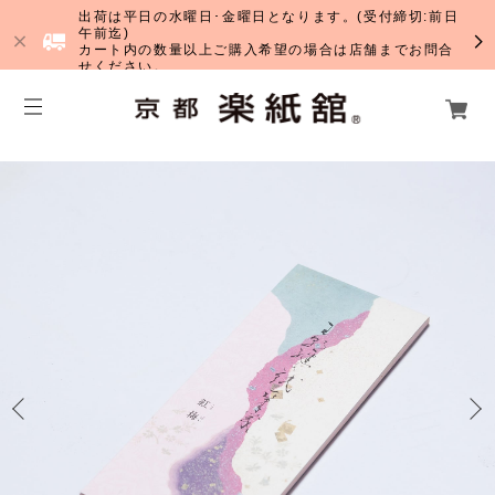
出荷は平日の水曜日･金曜日となります。(受付締切:前日
午前迄)
カート内の数量以上ご購入希望の場合は店舗までお問合
せください。