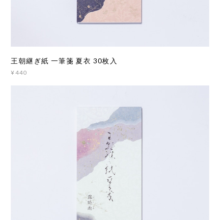
王朝継ぎ紙 一筆箋 夏衣 30枚入
¥440