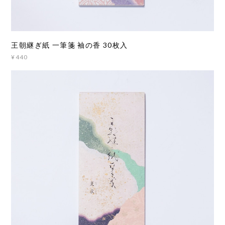
王朝継ぎ紙 一筆箋 袖の香 30枚入
¥440