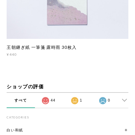
王朝継ぎ紙 一筆箋 露時雨 30枚入
¥440
ショップの評価
すべて
44
1
0
CATEGORIES
白い和紙