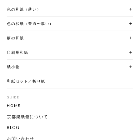
色の和紙（薄い）
色の和紙（普通〜厚い）
柄の和紙
印刷用和紙
紙小物
和紙セット／折り紙
GUIDE
HOME
京都楽紙舘について
BLOG
お問い合わせ