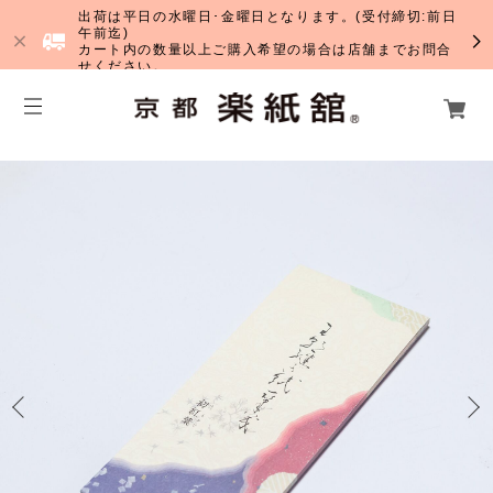
出荷は平日の水曜日･金曜日となります。(受付締切:前日
午前迄)
カート内の数量以上ご購入希望の場合は店舗までお問合
せください。