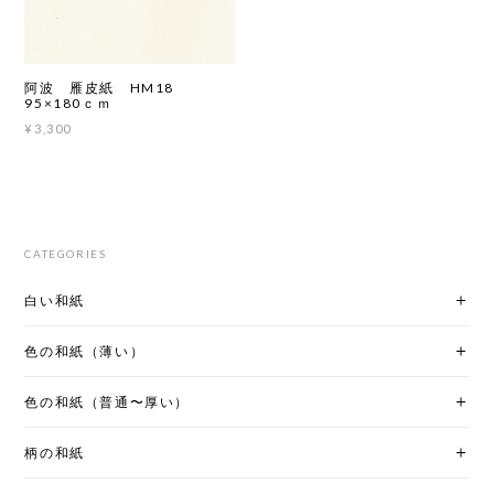
阿波 雁皮紙 HM18
95×180ｃｍ
¥3,300
CATEGORIES
白い和紙
色の和紙（薄い）
色の和紙（普通〜厚い）
柄の和紙