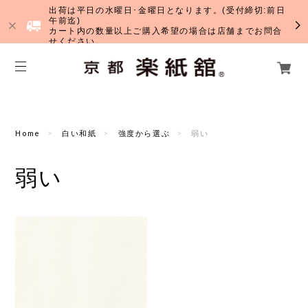
出荷は平日の水曜日･金曜日となります。(受付締切:前日
午前迄)
カート内の数量以上ご購入希望の場合は店舗までお問合
せください。
Home
白い和紙
強度から選ぶ
弱い
弱い