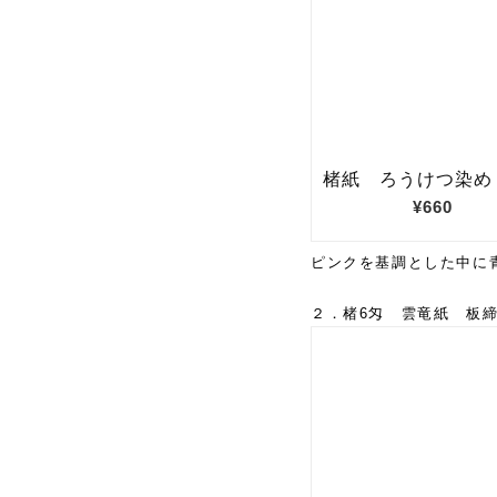
ピンクを基調とした中に
２．楮6匁 雲竜紙 板締め