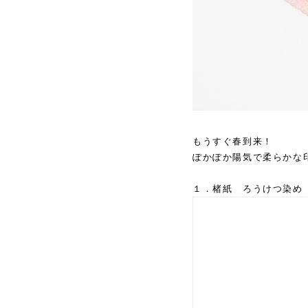
もうすぐ春到来！
ぽかぽか陽気で柔らかな
１．楮紙 ろうけつ染め 5