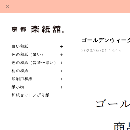
ゴールデンウィー
白い和紙
2023/05/01 13:45
色の和紙（薄い）
色の和紙（普通〜厚い）
柄の和紙
印刷用和紙
紙小物
和紙セット／折り紙