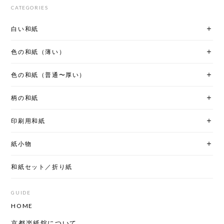
CATEGORIES
白い和紙
色の和紙（薄い）
色の和紙（普通〜厚い）
柄の和紙
印刷用和紙
紙小物
和紙セット／折り紙
GUIDE
HOME
京都楽紙舘について