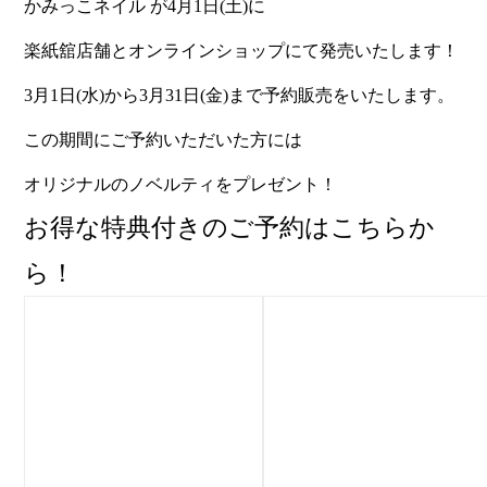
かみっこネイル が
4
月
1
日
(
土
)
に
楽紙舘店舗とオンラインショップにて発売いたします！
3
月
1
日
(
水
)
から
3
月
31
日
(
金
)
まで予約販売をいたします。
この期間にご予約いただいた方には
オリジナルのノベルティをプレゼント！
お得な特典付きのご予約はこちらか
ら！