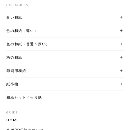
CATEGORIES
白い和紙
色の和紙（薄い）
色の和紙（普通〜厚い）
柄の和紙
印刷用和紙
紙小物
和紙セット／折り紙
GUIDE
HOME