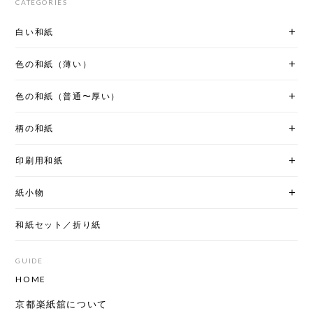
CATEGORIES
白い和紙
色の和紙（薄い）
色の和紙（普通〜厚い）
柄の和紙
印刷用和紙
紙小物
和紙セット／折り紙
GUIDE
HOME
京都楽紙舘について