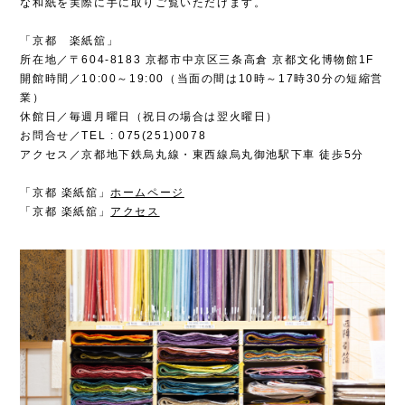
な和紙を実際に手に取りご覧いただけます。
「京都 楽紙舘」
所在地／〒604-8183 京都市中京区三条高倉 京都文化博物館1F
開館時間／10:00～19:00（当面の間は10時～17時30分の短縮営
業）
休館日／毎週月曜日（祝日の場合は翌火曜日）
お問合せ／TEL : 075(251)0078
アクセス／京都地下鉄烏丸線・東西線烏丸御池駅下車 徒歩5分
「京都 楽紙舘」
ホームページ
「京都 楽紙舘」
アクセス