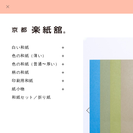
白い和紙
色の和紙（薄い）
色の和紙（普通〜厚い）
柄の和紙
印刷用和紙
紙小物
和紙セット／折り紙