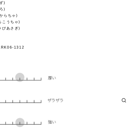
ねず)
ろ)
きからちゃ)
(ろこうちゃ)
(さびあさぎ)
み)
K06-1312