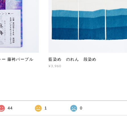
ャー 藤袴パープル
藍染め のれん 段染め
¥3,960
44
1
0