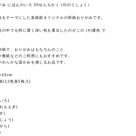
み にほんのいろ 30せんちかく (4)のうしょく）
色をテーマにした楽紙舘オリジナルの和紙おりがみです。
の中でも特に濃く深い色を選出したのがこの (4)濃色 で
和紙で、おりがみはもちろんのこと
や敷紙などのご利用にもおすすめです。
やわらかな温かみを感じるお品です。
30cm
枚(12色各5枚入)
いろ)
ひわもえぎ)
す)
んじょう)
がら)
)