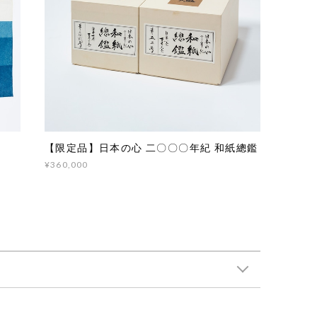
【限定品】日本の心 二〇〇〇年紀 和紙總鑑
¥360,000