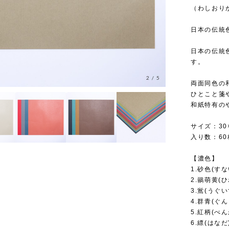
（わしおりが
日本の伝統
日本の伝統色
す。
3
/
5
両面同色の
ひとこと箋
和紙特有の
サイズ：30×
入り数：60
【濃色】
1.砂色(すな
2.鶸萌黄(
3.鴬(うぐい
4.群青(ぐ
5.紅柄(べん
6.縹(はなだ