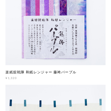
楽紙舘戦隊 和紙レンジャー 藤袴パープル
¥1,320