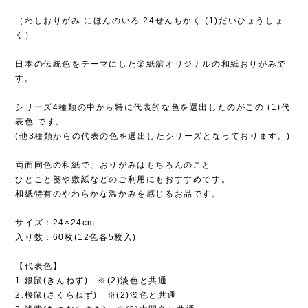
（わしおりがみ にほんのいろ 24せんちかく (1)だいひょうしょ
く）
日本の伝統色をテーマにした楽紙舘オリジナルの和紙おりがみで
す。
シリーズ4種類の中から特に代表的な色を選出したのがこの (1)代
表色 です。
(他3種類からの代表の色を選出したシリーズとなっております。)
両面同色の和紙で、おりがみはもちろんのこと
ひとこと箋や敷紙などのご利用にもおすすめです。
和紙特有のやわらかな温かみを感じるお品です。
サイズ：24×24cm
入り数：60枚(12色各5枚入)
【代表色】
1.銀鼠(ぎんねず) ※(2)淡色と共通
2.桜鼠(さくらねず) ※(2)淡色と共通