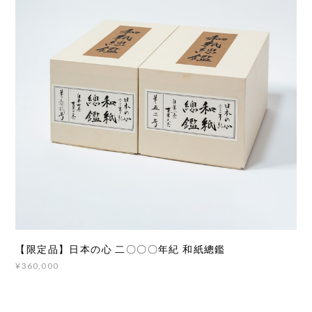
【限定品】日本の心 二〇〇〇年紀 和紙總鑑
¥360,000