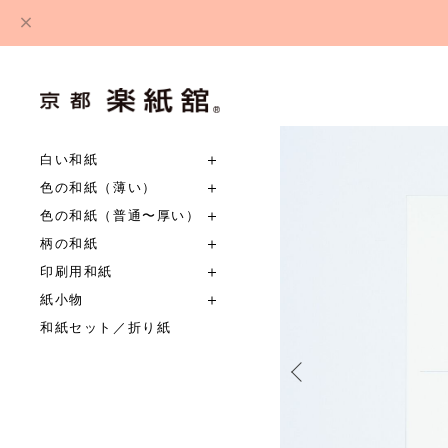
白い和紙
色の和紙（薄い）
色の和紙（普通〜厚い）
柄の和紙
印刷用和紙
紙小物
和紙セット／折り紙