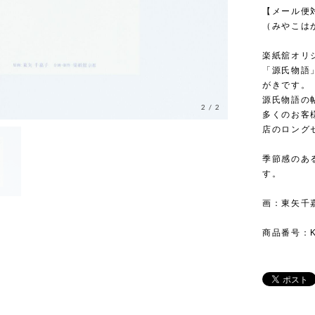
【メール便
（みやこは
楽紙舘オリ
「源氏物語
がきです。
源氏物語の
2
/
2
多くのお客
店のロング
季節感のあ
す。
画：東矢千
商品番号：KR