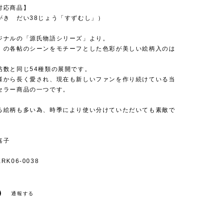
対応商品】
がき だい38じょう「すずむし」）
ジナルの「源氏物語シリーズ」より。
」の各帖のシーンをモチーフとした色彩が美しい絵柄入のは
帖数と同じ54種類の展開です。
様から長く愛され、現在も新しいファンを作り続けている当
セラー商品の一つです。
る絵柄も多い為、時季により使い分けていただいても素敵で
嘉子
K06-0038
通報する