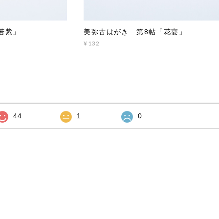
若紫」
美弥古はがき 第8帖「花宴」
¥132
44
1
0