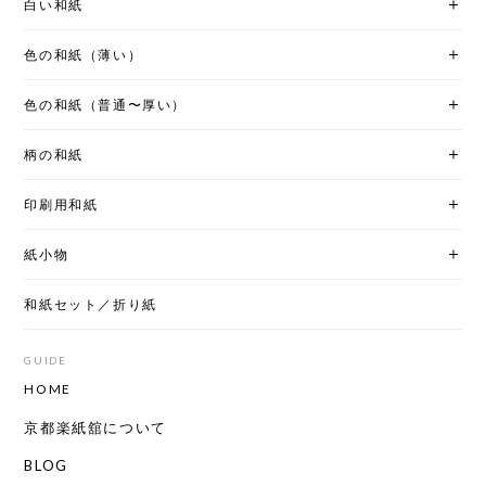
白い和紙
色の和紙（薄い）
色の和紙（普通〜厚い）
柄の和紙
印刷用和紙
紙小物
和紙セット／折り紙
GUIDE
HOME
京都楽紙舘について
BLOG