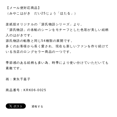
【メール便対応商品】
（みやこはがき だい25じょう「ほたる」）
楽紙舘オリジナルの「源氏物語シリーズ」より。
「源氏物語」の各帖のシーンをモチーフとした色彩が美しい絵柄
入のはがきです。
源氏物語の帖数と同じ54種類の展開です。
多くのお客様から長く愛され、現在も新しいファンを作り続けて
いる当店のロングセラー商品の一つです。
季節感のある絵柄も多い為、時季により使い分けていただいても
素敵です。
画：東矢千嘉子
商品番号：KRK06-0025
通報する