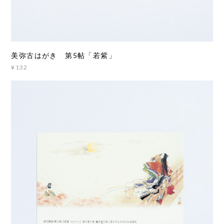
美弥古はがき 第5帖「若紫」
¥132