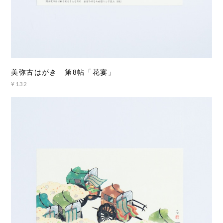
美弥古はがき 第8帖「花宴」
¥132