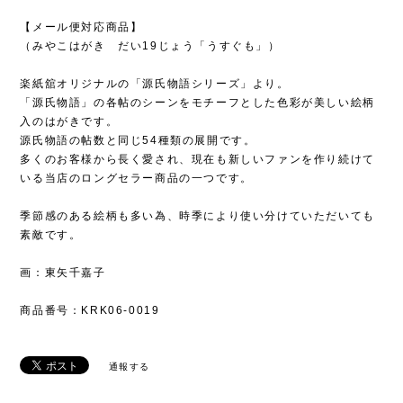
【メール便対応商品】
（みやこはがき だい19じょう「うすぐも」）
楽紙舘オリジナルの「源氏物語シリーズ」より。
「源氏物語」の各帖のシーンをモチーフとした色彩が美しい絵柄
入のはがきです。
源氏物語の帖数と同じ54種類の展開です。
多くのお客様から長く愛され、現在も新しいファンを作り続けて
いる当店のロングセラー商品の一つです。
季節感のある絵柄も多い為、時季により使い分けていただいても
素敵です。
画：東矢千嘉子
商品番号：KRK06-0019
通報する