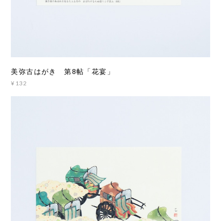
美弥古はがき 第8帖「花宴」
¥132