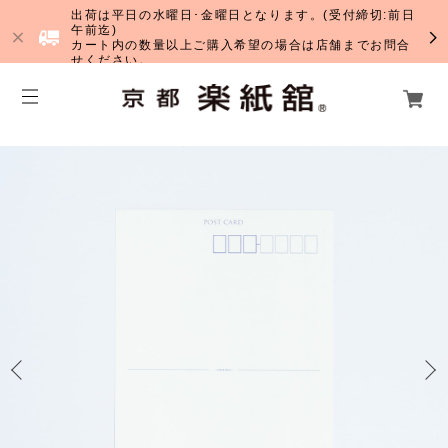
出荷は平日の水曜日･金曜日となります。(受付締切:前日
午前迄)
カート内の数量以上ご購入希望の場合は店舗までお問合
せください。