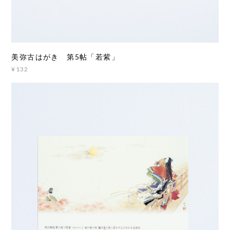
美弥古はがき 第5帖「若紫」
¥132