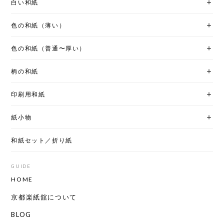
白い和紙
色の和紙（薄い）
色の和紙（普通〜厚い）
柄の和紙
印刷用和紙
紙小物
和紙セット／折り紙
GUIDE
HOME
京都楽紙舘について
BLOG