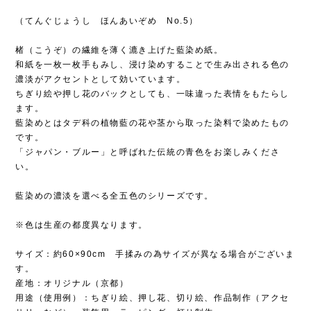
（てんぐじょうし ほんあいぞめ No.5）
楮（こうぞ）の繊維を薄く漉き上げた藍染め紙。
和紙を一枚一枚手もみし、浸け染めすることで生み出される色の
濃淡がアクセントとして効いています。
ちぎり絵や押し花のバックとしても、一味違った表情をもたらし
ます。
藍染めとはタデ科の植物藍の花や茎から取った染料で染めたもの
です。
「ジャパン・ブルー」と呼ばれた伝統の青色をお楽しみくださ
い。
藍染めの濃淡を選べる全五色のシリーズです。
※色は生産の都度異なります。
サイズ：約60×90cm 手揉みの為サイズが異なる場合がございま
す。
産地：オリジナル（京都）
用途（使用例）：ちぎり絵、押し花、切り絵、作品制作（アクセ