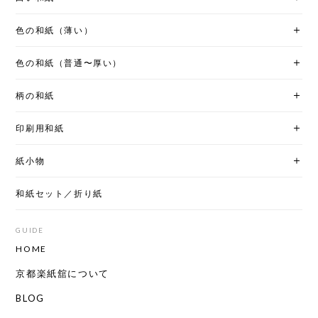
色の和紙（薄い）
色の和紙（普通〜厚い）
柄の和紙
印刷用和紙
紙小物
和紙セット／折り紙
GUIDE
HOME
京都楽紙舘について
BLOG