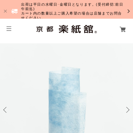
出荷は平日の水曜日･金曜日となります。(受付締切:前日
午前迄)
カート内の数量以上ご購入希望の場合は店舗までお問合
せください。