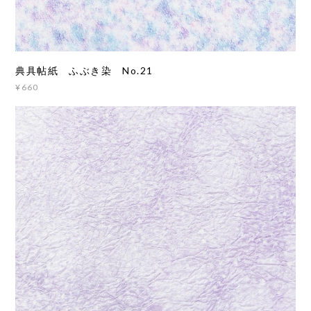
典具帖紙 ふぶき染 No.21
¥660