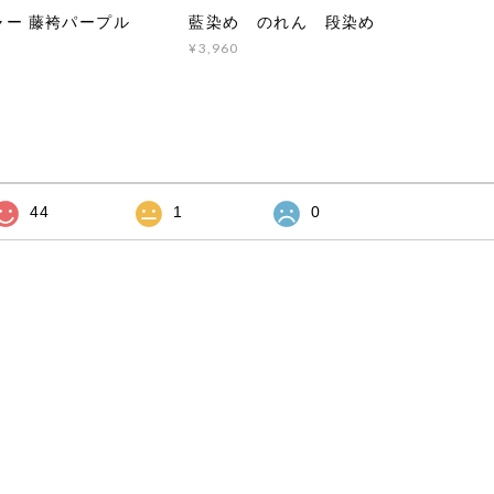
ャー 藤袴パープル
藍染め のれん 段染め
¥3,960
44
1
0