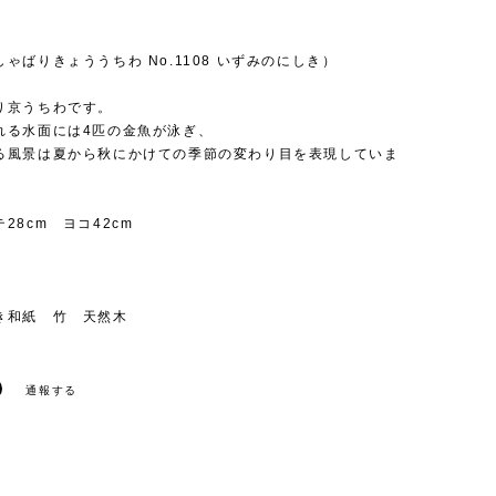
ゃばりきょううちわ No.1108 いずみのにしき）
り京うちわです。
れる水面には4匹の金魚が泳ぎ、
る風景は夏から秋にかけての季節の変わり目を表現していま
28cm ヨコ42cm
き和紙 竹 天然木
通報する