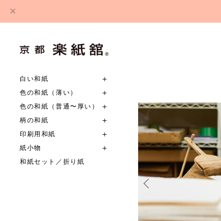
白い和紙
色の和紙（薄い）
色の和紙（普通〜厚い）
柄の和紙
印刷用和紙
紙小物
和紙セット／折り紙