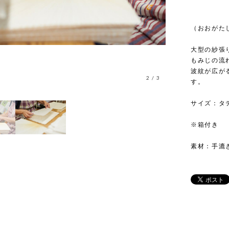
（おおがたし
大型の紗張
もみじの流
波紋が広が
2
/
3
す。
サイズ：タテ
※箱付き
素材：手漉