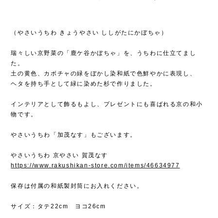
（やさいうちわ きょうやさい ししがたにかぼちゃ）
瑞々しい京野菜の「鹿ケ谷かぼちゃ」を、うちわに仕立てまし
た。
土の黄色、カボチャの緑をぼかし染和紙で色鮮やかに表現し、
ヘタを持ち手として緑に染めた杉で作りました。
インテリアとして飾るもよし、プレゼントにも喜ばれる京の和小
物です。
やさいうちわ「加茂なす」もございます。
やさいうちわ 京やさい 賀茂なす
https://www.rakushikan-store.com/items/46634977
保存は付属の和紙製封筒にお入れください。
サイズ：タテ22cm ヨコ26cm