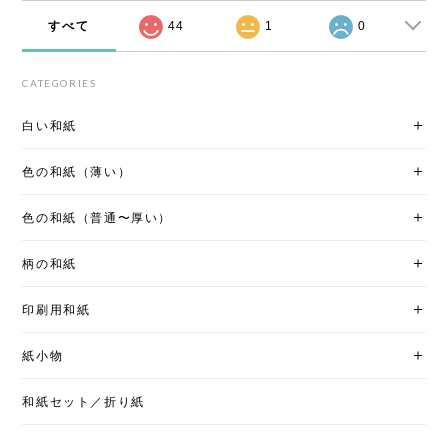
すべて
44
1
0
CATEGORIES
白い和紙
色の和紙（薄い）
色の和紙（普通〜厚い）
柄の和紙
印刷用和紙
紙小物
和紙セット／折り紙