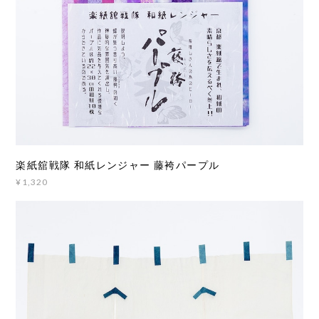
楽紙舘戦隊 和紙レンジャー 藤袴パープル
¥1,320