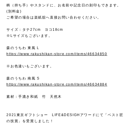
柄（持ち手）やスタンドに、お名前や記念日の刻印もできます。
(別料金)
ご希望の場合は楽紙舘へ直接お問い合わせください。
サイズ：タテ27cm ヨコ18cm
※Lサイズもございます。
森のうちわ 東風 L
https://www.rakushikan-store.com/items/46634850
※お色違いもございます。
森のうちわ 南風 S
https://www.rakushikan-store.com/items/46634884
素材：手漉き和紙 竹 天然木
2021東京ギフトショー LIFE&DESIGHアワードにて「ベスト匠
の技賞」を受賞しました！