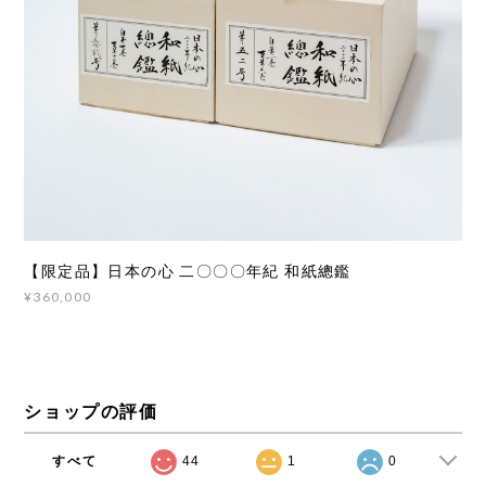
【限定品】日本の心 二〇〇〇年紀 和紙總鑑
¥360,000
ショップの評価
すべて
44
1
0