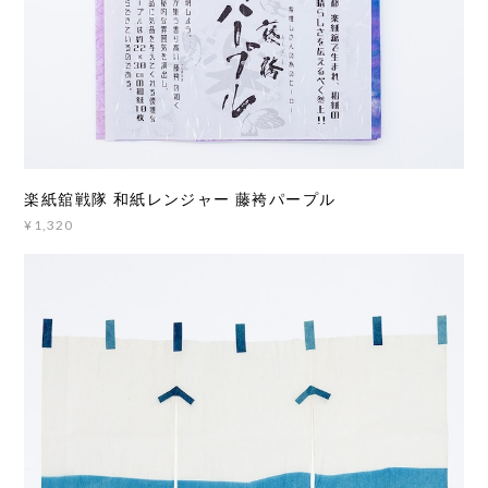
楽紙舘戦隊 和紙レンジャー 藤袴パープル
¥1,320