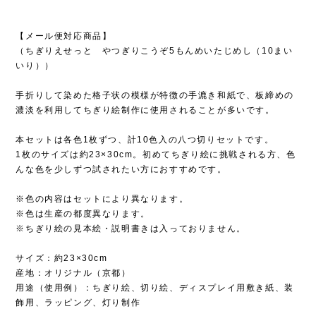
【メール便対応商品】
（ちぎりえせっと やつぎりこうぞ5もんめいたじめし（10まい
いり））
手折りして染めた格子状の模様が特徴の手漉き和紙で、板締めの
濃淡を利用してちぎり絵制作に使用されることが多いです。
本セットは各色1枚ずつ、計10色入の八つ切りセットです。
1枚のサイズは約23×30cm。初めてちぎり絵に挑戦される方、色
んな色を少しずつ試されたい方におすすめです。
※色の内容はセットにより異なります。
※色は生産の都度異なります。
※ちぎり絵の見本絵・説明書きは入っておりません。
サイズ：約23×30cm
産地：オリジナル（京都）
用途（使用例）：ちぎり絵、切り絵、ディスプレイ用敷き紙、装
飾用、ラッピング、灯り制作