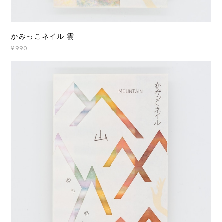
かみっこネイル 雲
¥990