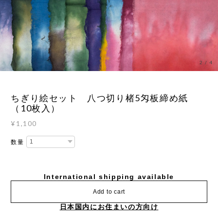
3
/
4
ちぎり絵セット 八つ切り楮5匁板締め紙
（10枚入）
¥1,100
数量
International shipping available
Add to cart
日本国内にお住まいの方向け