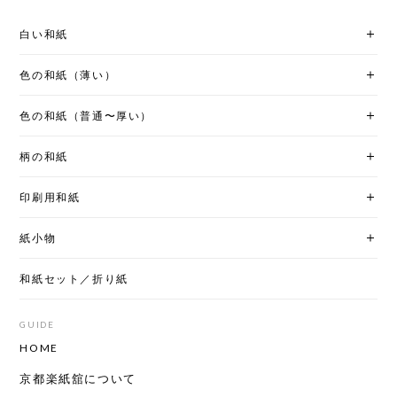
白い和紙
色の和紙（薄い）
色の和紙（普通〜厚い）
柄の和紙
印刷用和紙
紙小物
和紙セット／折り紙
GUIDE
HOME
京都楽紙舘について