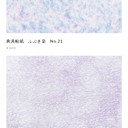
典具帖紙 ふぶき染 No.21
¥660