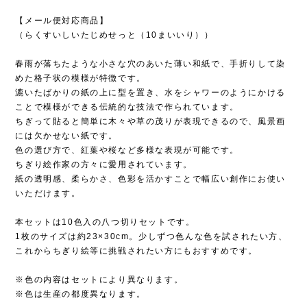
【メール便対応商品】
（らくすいしいたじめせっと（10まいいり））
春雨が落ちたような小さな穴のあいた薄い和紙で、手折りして染
めた格子状の模様が特徴です。
漉いたばかりの紙の上に型を置き、水をシャワーのようにかける
ことで模様ができる伝統的な技法で作られています。
ちぎって貼ると簡単に木々や草の茂りが表現できるので、風景画
には欠かせない紙です。
色の選び方で、紅葉や桜など多様な表現が可能です。
ちぎり絵作家の方々に愛用されています。
紙の透明感、柔らかさ、色彩を活かすことで幅広い創作にお使い
いただけます。
本セットは10色入の八つ切りセットです。
1枚のサイズは約23×30cm。少しずつ色んな色を試されたい方、
これからちぎり絵等に挑戦されたい方にもおすすめです。
※色の内容はセットにより異なります。
※色は生産の都度異なります。