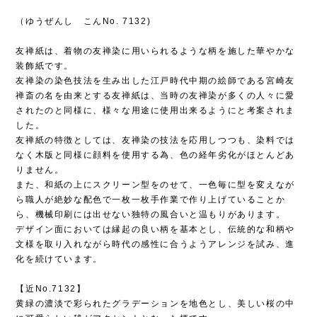
（ゆうぜんし こんNo. 7132)
友禅紙は、着物の友禅染に用いられるような柄を施した華やかな
装飾紙です。
友禅染の染色技法を生み出した江戸時代中期の絵師である宮崎友
禅斎の名を由来とする友禅紙は、当時の友禅染が多くの人々に愛
されたのと同様に、様々な用途に使用出来るようにと考案されま
した。
友禅紙の特徴としては、友禅染の技法を応用しつつも、染料では
なく木版と同様に顔料を使用する為、色の経年劣化がほとんどあ
りません。
また、和紙の上にスクリーン型をのせて、一色毎に型を変えなが
ら職人が絶妙な配色で一枚一枚手作業で作り上げていることか
ら、機械印刷には出せない独特の風合いと温もりがあります。
デザイン面においては縁起の良い柄を基本とし、伝統的な和柄や
文様を取り入れながら時代の感性に合うようアレンジを試み、進
化を続けています。
【近No.7132】
黄緑の濃淡で彩られたグラデーションを地色とし、美しい桜の中