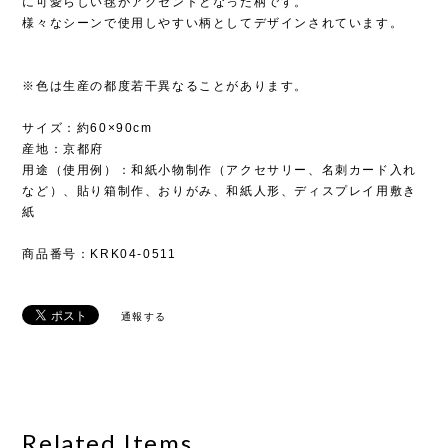
に可愛らしい毬がアクセントとなった柄です。
様々なシーンで使用しやすい柄としてデザインされています。
※色は生産の都度若干異なることがあります。
サイズ：約60×90cm
産地：京都府
用途（使用例）：和紙小物制作（アクセサリー、名刺カード入れ
など）、貼り箱制作、おりがみ、和紙人形、ディスプレイ用敷き
紙
商品番号：KRK04-0511
通報する
Related Items