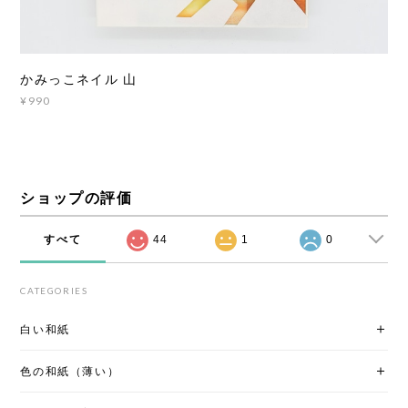
かみっこネイル 山
¥990
ショップの評価
すべて
44
1
0
CATEGORIES
白い和紙
色の和紙（薄い）