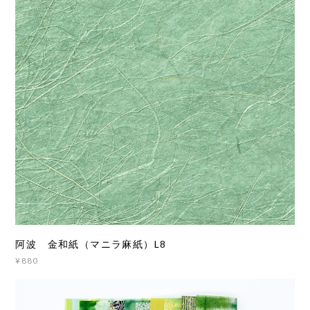
阿波 金和紙（マニラ麻紙）L8
¥880