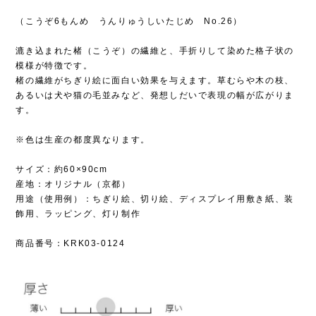
（こうぞ6もんめ うんりゅうしいたじめ No.26）
漉き込まれた楮（こうぞ）の繊維と、手折りして染めた格子状の
模様が特徴です。
楮の繊維がちぎり絵に面白い効果を与えます。草むらや木の枝、
あるいは犬や猫の毛並みなど、発想しだいで表現の幅が広がりま
す。
※色は生産の都度異なります。
サイズ：約60×90cm
産地：オリジナル（京都）
用途（使用例）：ちぎり絵、切り絵、ディスプレイ用敷き紙、装
飾用、ラッピング、灯り制作
商品番号：KRK03-0124