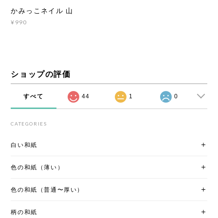
かみっこネイル 山
¥990
ショップの評価
すべて
44
1
0
CATEGORIES
白い和紙
色の和紙（薄い）
色の和紙（普通〜厚い）
柄の和紙