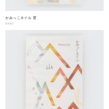
かみっこネイル 雲
¥990