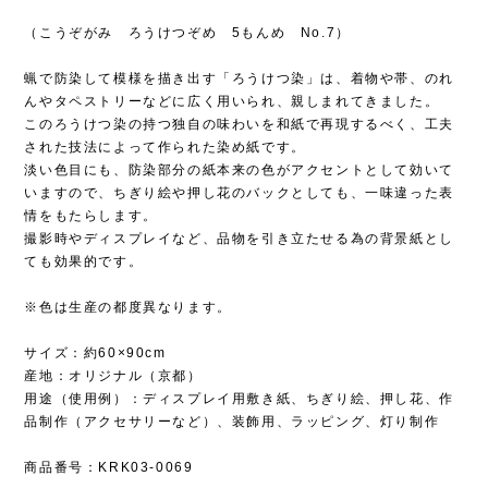
（こうぞがみ ろうけつぞめ 5もんめ No.7）
蝋で防染して模様を描き出す「ろうけつ染」は、着物や帯、のれ
んやタペストリーなどに広く用いられ、親しまれてきました。
このろうけつ染の持つ独自の味わいを和紙で再現するべく、工夫
された技法によって作られた染め紙です。
淡い色目にも、防染部分の紙本来の色がアクセントとして効いて
いますので、ちぎり絵や押し花のバックとしても、一味違った表
情をもたらします。
撮影時やディスプレイなど、品物を引き立たせる為の背景紙とし
ても効果的です。
※色は生産の都度異なります。
サイズ：約60×90cm
産地：オリジナル（京都）
用途（使用例）：ディスプレイ用敷き紙、ちぎり絵、押し花、作
品制作（アクセサリーなど）、装飾用、ラッピング、灯り制作
商品番号：KRK03-0069