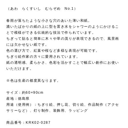
（あわ らくすいし むらぞめ No.1）
春雨が落ちたような小さな穴のあいた薄い和紙。
漉いたばかりの紙の上に型を置き水をシャワーのようにかけるこ
とで模様ができる伝統的な技法で作られています。
ちぎって貼ると簡単に木々や草の茂りが表現できるので、風景画
には欠かせない紙です。
色の選び方で、紅葉や桜など多様な表現が可能です。
ちぎり絵作家の方々に愛用されています。
紙の透明感、柔らかさ、色彩を活かすことで幅広い創作にお使い
いただけます。
※色は生産の都度異なります。
サイズ：約60×90cm
産地：徳島県
用途（使用例）：ちぎり絵、押し花、切り絵、作品制作（アクセ
サリーなど）、灯り制作、装飾用、ラッピング
商品番号：KRK02-0287