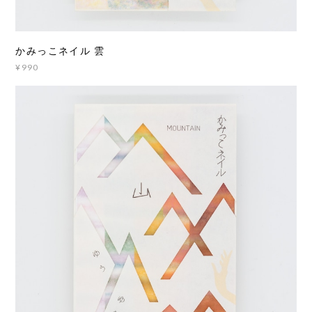
かみっこネイル 雲
¥990