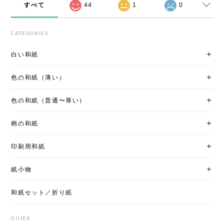
すべて
44
1
0
CATEGORIES
白い和紙
色の和紙（薄い）
色の和紙（普通〜厚い）
柄の和紙
印刷用和紙
紙小物
和紙セット／折り紙
GUIDE