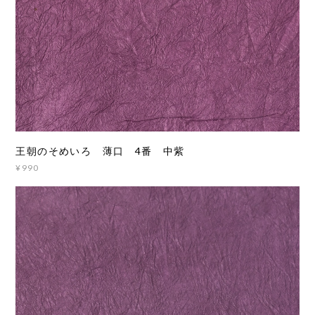
王朝のそめいろ 薄口 4番 中紫
¥990