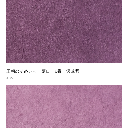
王朝のそめいろ 薄口 6番 深滅紫
¥990