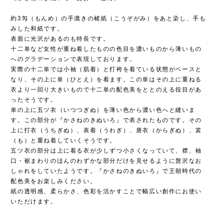
約3匁（もんめ）の手漉きの楮紙（こうぞがみ）をあと染し、手も
みした和紙です。
表面に光沢があるのも特長です。
十二単など女性が重ね着したものの色目を濃いものから薄いもの
へのグラデーションで表現しております。
実際の十二単では小袖（肌着）と打袴を着ている状態がベースと
なり、その上に単（ひとえ）を着ます。この単はその上に重ねる
衣より一回り大きいもので十二単の配色美をととのえる役目があ
ったそうです。
単の上に五ツ衣（いつつぎぬ）を薄い色から濃い色へと縫いま
す。この部分が『かさねのきぬいろ』で表されたものです。その
上に打衣（うちぎぬ）、表着（うわぎ）、唐衣（からぎぬ）、裳
（も）と重ね着していくそうです。
五ツ衣の部分は上に着る衣が少しずつ小さくなっていて、襟、袖
口・裾まわりのほんのわずかな部分だけを見せるように贅沢なお
しゃれをしていたようです。『かさねのきぬいろ』で王朝時代の
配色美をお楽しみください。
紙の透明感、柔らかさ、色彩を活かすことで幅広い創作にお使い
いただけます。