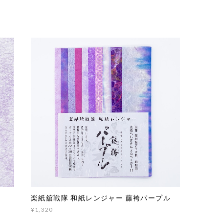
楽紙舘戦隊 和紙レンジャー 藤袴パープル
¥1,320