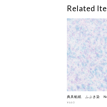
Related It
典具帖紙 ふぶき染 No
¥660