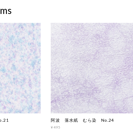
ems
.21
阿波 落水紙 むら染 No.24
¥495