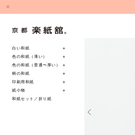
白い和紙
色の和紙（薄い）
色の和紙（普通〜厚い）
柄の和紙
印刷用和紙
紙小物
和紙セット／折り紙