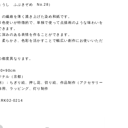
うし ふぶきぞめ No.28）
）の繊維を薄く漉き上げた染め和紙です。
多色使いが特徴的で、単独で使って点描画のような味わいを
できます。
に深みのある表情を作ることができます。
、柔らかさ、色彩を活かすことで幅広い創作にお使いいただ
の都度異なります。
0×90cm
ジナル（京都）
例）：ちぎり絵、押し花、切り絵、作品制作（アクセサリー
飾用、ラッピング、灯り制作
K02-0214