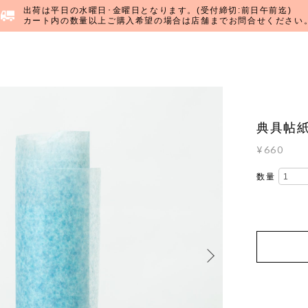
出荷は平日の水曜日･金曜日となります。(受付締切:前日午前迄)
カート内の数量以上ご購入希望の場合は店舗までお問合せください
典具帖紙
¥660
数量