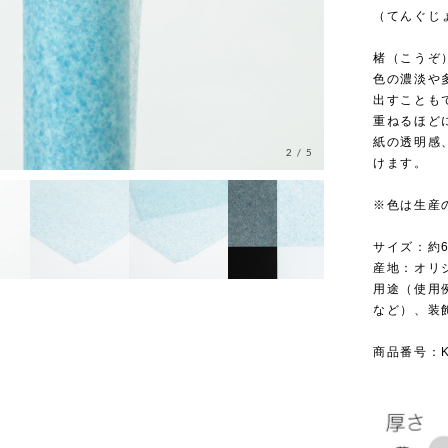
（てんぐじょ
楮（こうぞ
色の濃淡や
出すことも
重ねるほど
紙の透明感
2
/
5
けます。
※色は生産
サイズ：約6
産地：オリ
用途（使用
など）、装
商品番号：KR