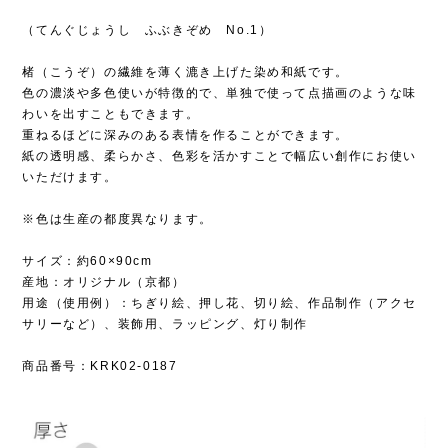
（てんぐじょうし ふぶきぞめ No.1）
楮（こうぞ）の繊維を薄く漉き上げた染め和紙です。
色の濃淡や多色使いが特徴的で、単独で使って点描画のような味
わいを出すこともできます。
重ねるほどに深みのある表情を作ることができます。
紙の透明感、柔らかさ、色彩を活かすことで幅広い創作にお使い
いただけます。
※色は生産の都度異なります。
サイズ：約60×90cm
産地：オリジナル（京都）
用途（使用例）：ちぎり絵、押し花、切り絵、作品制作（アクセ
サリーなど）、装飾用、ラッピング、灯り制作
商品番号：KRK02-0187