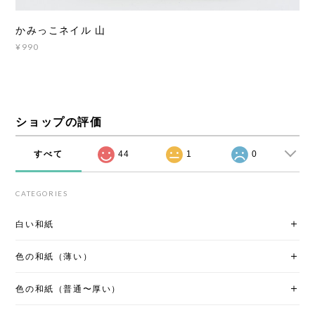
かみっこネイル 山
¥990
ショップの評価
すべて
44
1
0
CATEGORIES
白い和紙
色の和紙（薄い）
色の和紙（普通〜厚い）