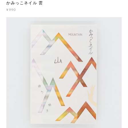
かみっこネイル 雲
¥990