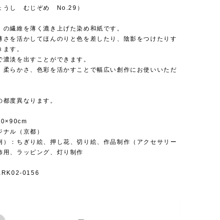
うし むじぞめ No.29）
）の繊維を薄く漉き上げた染め和紙です。
薄さを活かしてほんのりと色を差したり、陰影をつけたりす
きます。
で濃淡を出すことができます。
、柔らかさ、色彩を活かすことで幅広い創作にお使いいただ
の都度異なります。
0×90cm
ジナル（京都）
例）：ちぎり絵、押し花、切り絵、作品制作（アクセサリー
飾用、ラッピング、灯り制作
K02-0156