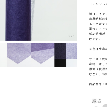
（てんぐじょ
楮（こうぞ
典具帖紙の
ることがで
重ねること
紙の透明感
2
/
5
けます。
※色は生産
サイズ：約6
産地：オリ
用途（使用
など）、装
商品番号：KR