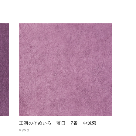
王朝のそめいろ 薄口 7番 中滅紫
¥990