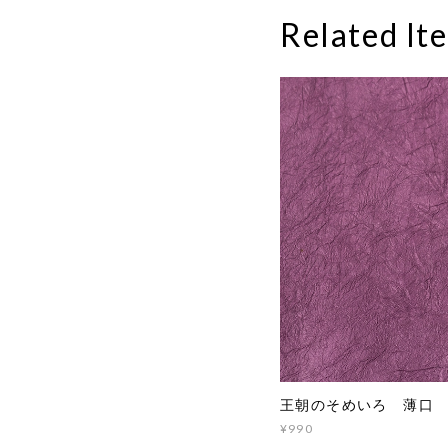
Related It
王朝のそめいろ 薄口 
¥990