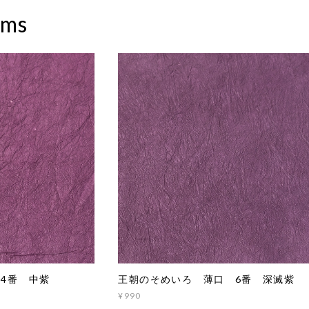
ems
4番 中紫
王朝のそめいろ 薄口 6番 深滅紫
¥990