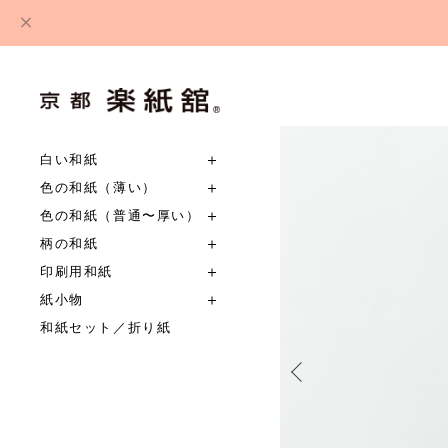
白い和紙
色の和紙（薄い）
色の和紙（普通〜厚い）
柄の和紙
印刷用和紙
紙小物
和紙セット／折り紙