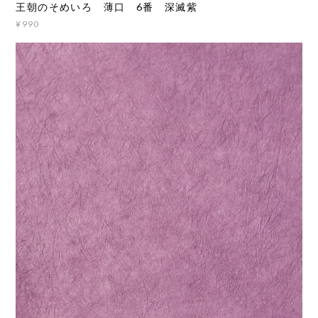
王朝のそめいろ 薄口 6番 深滅紫
¥990