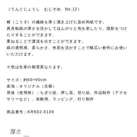
（てんぐじょうし むじぞめ No.12）
楮（こうぞ）の繊維を薄く漉き上げた染め和紙です。
典具帖紙の薄さを活かしてほんのりと色を差したり、陰影をつけ
たりすることができます。
重ねることで濃淡を出すことができます。
紙の透明感、柔らかさ、色彩を活かすことで幅広い創作にお使い
いただけます。
※色は生産の都度異なります。
サイズ：約60×90cm
産地：オリジナル（京都）
用途（使用例）：ちぎり絵、押し花、切り絵、作品制作（アクセ
サリーなど）、装飾用、ラッピング、灯り制作
商品番号：KRK02-0139