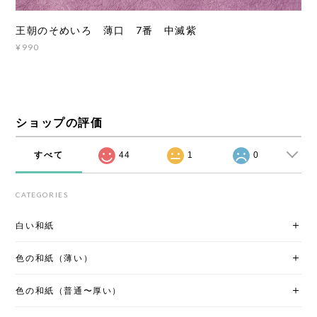
王朝のそめいろ 薄口 7番 中滅紫
¥990
ショップの評価
すべて
44
1
0
CATEGORIES
白い和紙
色の和紙（薄い）
色の和紙（普通〜厚い）