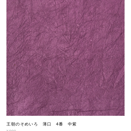
王朝のそめいろ 薄口 4番 中紫
¥990