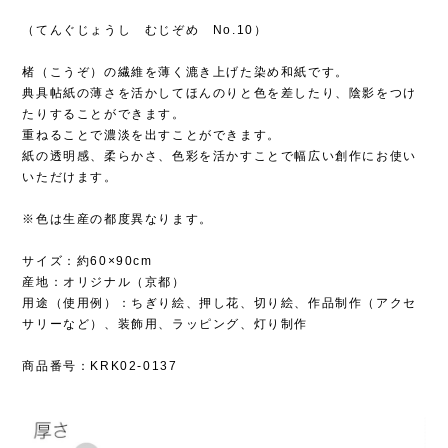
（てんぐじょうし むじぞめ No.10）
楮（こうぞ）の繊維を薄く漉き上げた染め和紙です。
典具帖紙の薄さを活かしてほんのりと色を差したり、陰影をつけ
たりすることができます。
重ねることで濃淡を出すことができます。
紙の透明感、柔らかさ、色彩を活かすことで幅広い創作にお使い
いただけます。
※色は生産の都度異なります。
サイズ：約60×90cm
産地：オリジナル（京都）
用途（使用例）：ちぎり絵、押し花、切り絵、作品制作（アクセ
サリーなど）、装飾用、ラッピング、灯り制作
商品番号：KRK02-0137