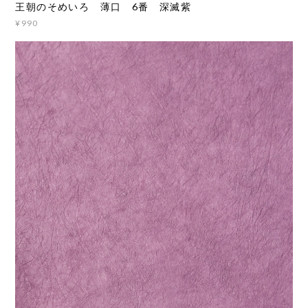
王朝のそめいろ 薄口 6番 深滅紫
¥990