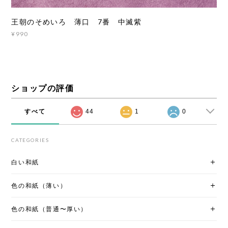
王朝のそめいろ 薄口 7番 中滅紫
¥990
ショップの評価
すべて
44
1
0
CATEGORIES
白い和紙
色の和紙（薄い）
色の和紙（普通〜厚い）