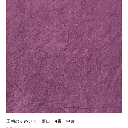
王朝のそめいろ 薄口 4番 中紫
¥990