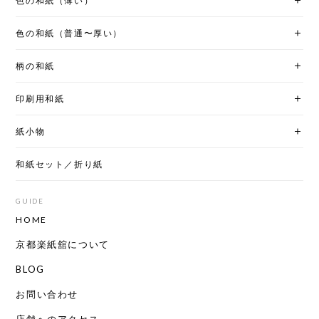
色の和紙（薄い）
色の和紙（普通〜厚い）
柄の和紙
印刷用和紙
紙小物
和紙セット／折り紙
GUIDE
HOME
京都楽紙舘について
BLOG
お問い合わせ