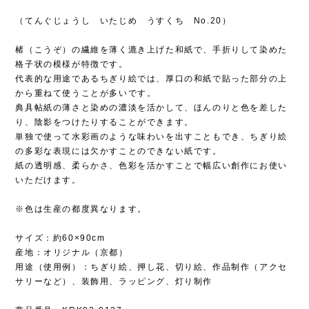
（てんぐじょうし いたじめ うすくち No.20）
楮（こうぞ）の繊維を薄く漉き上げた和紙で、手折りして染めた
格子状の模様が特徴です。
代表的な用途であるちぎり絵では、厚口の和紙で貼った部分の上
から重ねて使うことが多いです。
典具帖紙の薄さと染めの濃淡を活かして、ほんのりと色を差した
り、陰影をつけたりすることができます。
単独で使って水彩画のような味わいを出すこともでき、ちぎり絵
の多彩な表現には欠かすことのできない紙です。
紙の透明感、柔らかさ、色彩を活かすことで幅広い創作にお使い
いただけます。
※色は生産の都度異なります。
サイズ：約60×90cm
産地：オリジナル（京都）
用途（使用例）：ちぎり絵、押し花、切り絵、作品制作（アクセ
サリーなど）、装飾用、ラッピング、灯り制作